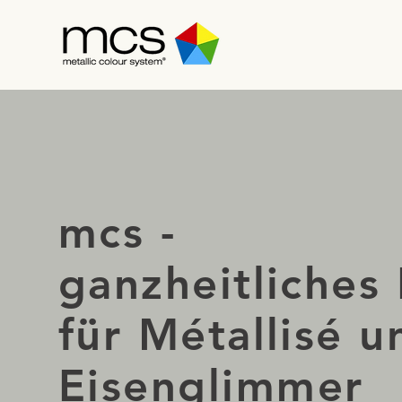
mcs -
ganzheitliches
für Métallisé u
Eisenglimmer