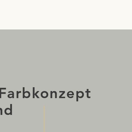
Start
MCS System
Anwendu
 Farbkonzept
nd