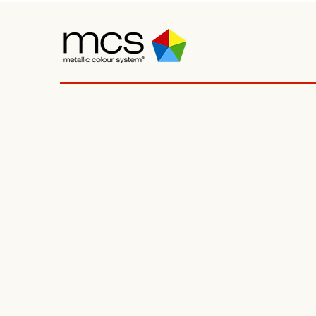
© MCS
Colour