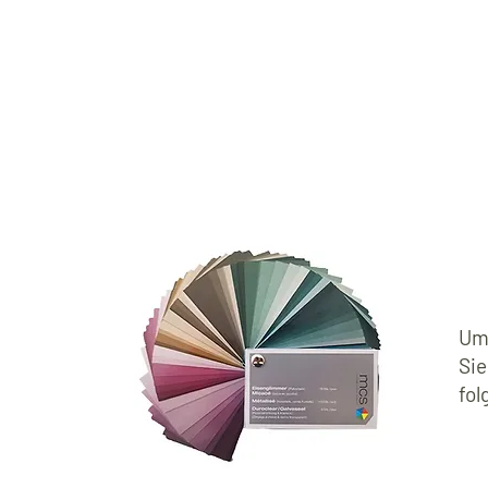
Für Bestellung und Anfragen bitte das folge
Kontaktformular ausfüllen und per Mail
an
r.kuhn@galvaswiss.ch
senden.
U
Sie
fol